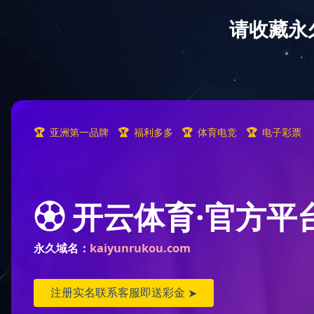
服务器错误
404 - 找不到文件或目录。
您要查找的资源可能已被删除，已更改名称或者暂时不可用。
乐动
|
乐鱼平台网页版
|
爱游戏官方网站（中国）爱游戏有限公司官网
|
乐鱼线上平台(集团)