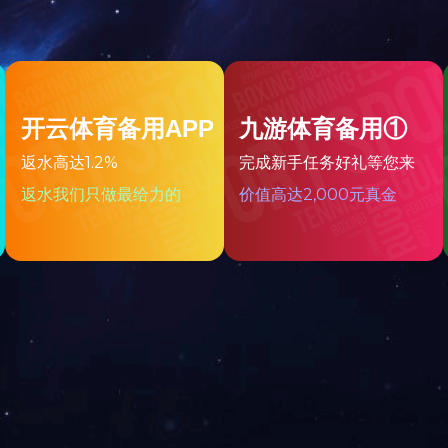
右下角可点击全屏播放视频
一站式体育服务官网
走进中国一站式体育服务
577-65135555
关于我们
3868817608
发展历程
577-65519988
企业文化
n@jiangnan.com.cn
企业荣誉
：浙江省瑞安经济开发区新埠路833
董事长介绍