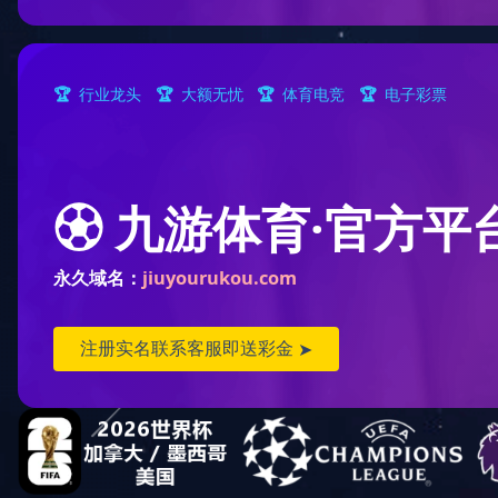
产品系列
内容详情
高效智能包衣机
高速铝塑泡罩包装机
包衣机如何
软胶丸生产线
多功能自动装盒机