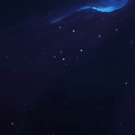
1、粘片：
锅的转速等包
2、出现;桔
控制蒸发速率
3、;架桥
4、出现色
机。
5、药片表
选择适当的包衣
更多包衣机
中国