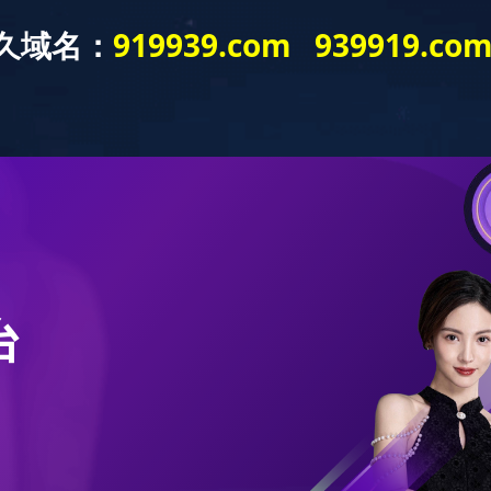
站首页
走进中国一站式体育服务官网
新闻动态
中国一站式体育服务官网
新闻动态