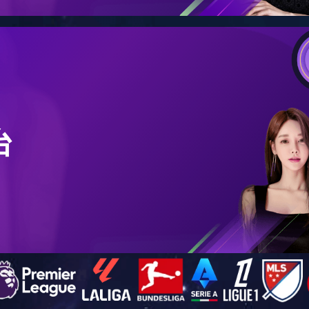
包衣机操作容易出现哪些问
操作？包衣机在操作过程中要注意哪些问题？如何决绝这些问题呢？