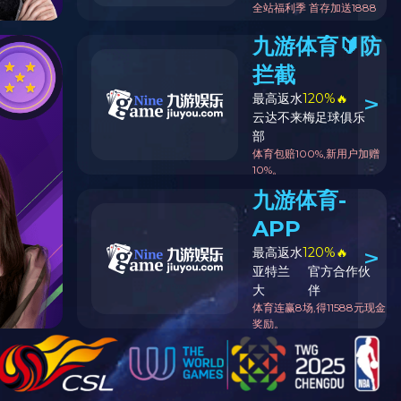
首页
>
新闻中心
>
题？
下面就跟包衣机厂家一起来看看吧！