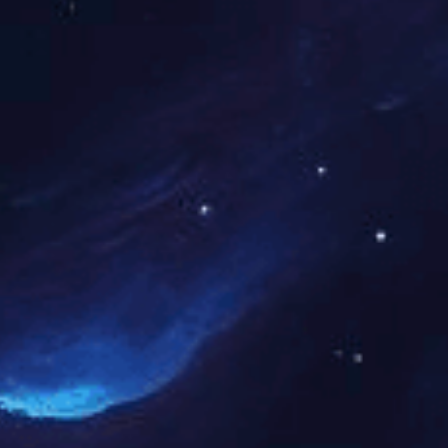
百丈漈景区
美或雄浑或神奇