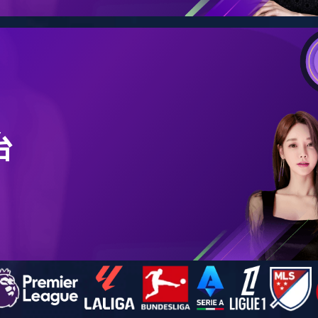
走进伯温故里 品味人生山水 打造中国一站
大员工的业余生活、在紧张的工作之余能够充分放松缓解疲劳，加强
企业文化的建设，浙江中国一站式体育服务官网公司开展了以
“走进
2年团建活动。