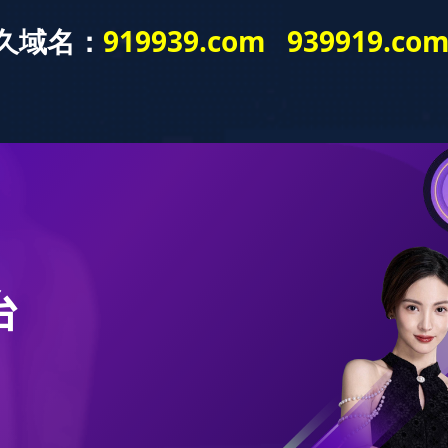
站首页
走进中国一站式体育服务官网
新闻动态
中国一站式体育服务官网
新闻动态